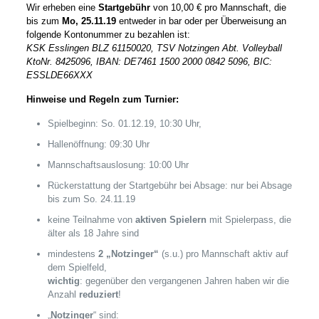
Wir erheben eine
Startgebühr
von 10,00 € pro Mannschaft, die
bis zum
Mo, 25.11.19
entweder in bar oder per Überweisung an
folgende Kontonummer zu bezahlen ist:
KSK Esslingen BLZ 61150020, TSV Notzingen Abt. Volleyball
KtoNr. 8425096, IBAN: DE7461 1500 2000 0842 5096, BIC:
ESSLDE66XXX
Hinweise und Regeln zum Turnier:
Spielbeginn: So. 01.12.19, 10:30 Uhr,
Hallenöffnung: 09:30 Uhr
Mannschaftsauslosung: 10:00 Uhr
Rückerstattung der Startgebühr bei Absage: nur bei Absage
bis zum So. 24.11.19
keine Teilnahme von
aktiven Spielern
mit Spielerpass, die
älter als 18 Jahre sind
mindestens
2 „Notzinger“
(s.u.) pro Mannschaft aktiv auf
dem Spielfeld,
wichtig
: gegenüber den vergangenen Jahren haben wir die
Anzahl
reduziert
!
„
Notzinger
“ sind: