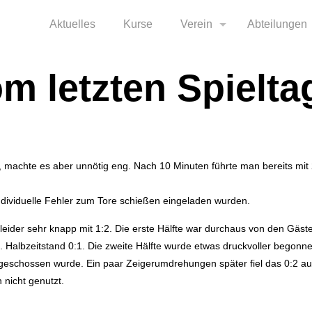
Aktuelles
Kurse
Verein
Abteilungen
m letzten Spielta
 machte es aber unnötig eng. Nach 10 Minuten führte man bereits mit 
ndividuelle Fehler zum Tore schießen eingeladen wurden.
ider sehr knapp mit 1:2. Die erste Hälfte war durchaus von den Gäst
 Halbzeitstand 0:1. Die zweite Hälfte wurde etwas druckvoller begonnen
e geschossen wurde. Ein paar Zeigerumdrehungen später fiel das 0:2 
nicht genutzt.