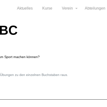
Aktuelles
Kurse
Verein
Abteilungen
ABC
insam Sport machen können?
bungen zu den einzelnen Buchstaben raus.